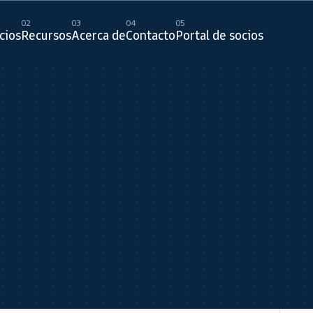
02
03
04
05
cios
Recursos
Acerca de
Contacto
Portal de socios