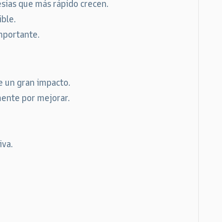
esias que más rápido crecen.
ible.
importante.
e un gran impacto.
ente por mejorar.
iva.