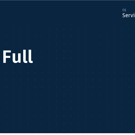
01
Servi
Full